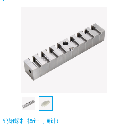
钨钢螺杆 撞针（顶针）